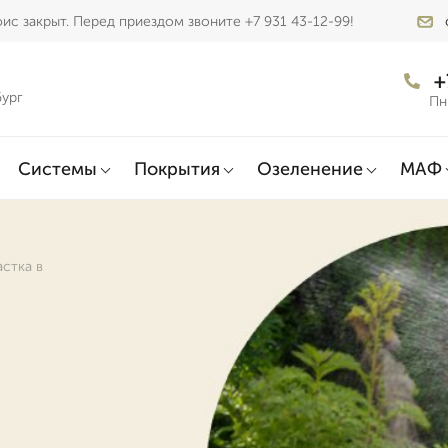
ис закрыт. Перед приездом звоните +7 931 43-12-99!
+
бург
Пн
Системы
Покрытия
Озеленение
МАФ
стка в