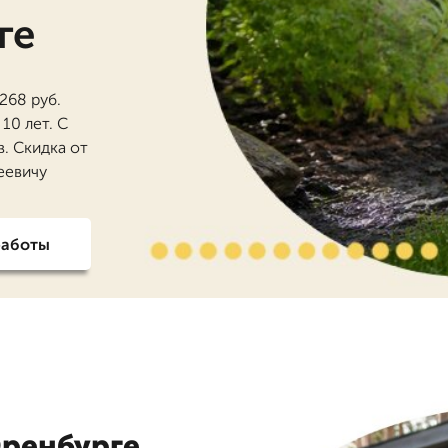
ге
268 руб.
10 лет. С
. Скидка от
еевичу
работы
Оренбурге