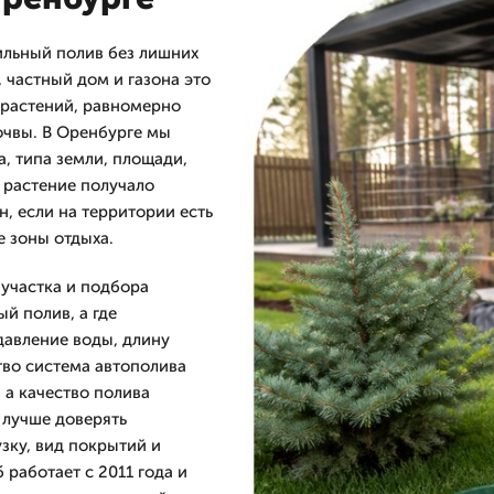
ильный полив без лишних
, частный дом и газона это
 растений, равномерно
очвы. В Оренбурге мы
, типа земли, площади,
 растение получало
, если на территории есть
е зоны отдыха.
 участка и подбора
й полив, а где
давление воды, длину
тво система автополива
 а качество полива
 лучше доверять
зку, вид покрытий и
работает с 2011 года и