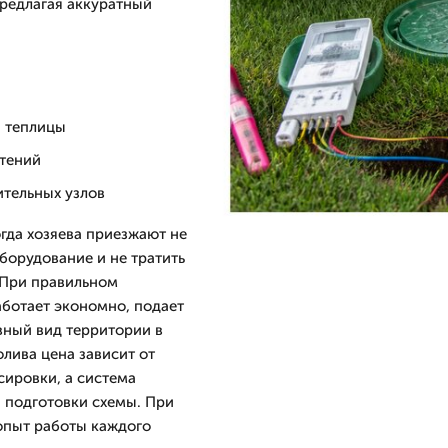
предлагая аккуратный
и теплицы
стений
ительных узлов
гда хозяева приезжают не
борудование и не тратить
 При правильном
аботает экономно, подает
вный вид территории в
олива цена зависит от
сировки, а система
и подготовки схемы. При
 опыт работы каждого