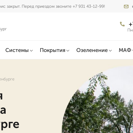
ис закрыт. Перед приездом звоните +7 931 43-12-99!
+
бург
Пн
Системы
Покрытия
Озеленение
МАФ
енбурге
я
а
рге