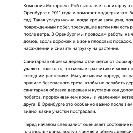
Компания Метпроект-Рнб выполняет санитарную о
Оренбурге с 2011 года и помогает поддерживать 
сад. Такая услуга нужна, когда крона загущена, по
поврежденный побег, треснувшие ветки или есть 
после ветра. В Оренбург мы проводим работы на ч
домов, вдоль дорожек и в зоне плодовых посадок,
насаждений и снизить нагрузку на растение.
Санитарная обрезка дерева отличается от формир
удаляют только то, что мешает развитию и может 
соседним растениям. Мы учитываем породу, возра
правило безопасного среза, чтобы не ослабить д
санитарная обрезка деревьев и кустарников допо
побегов, прореживанием кроны и удалением ветвей
друга. В Оренбурге это особенно важно после зимы
видно, какие участки пострадали.
Перед началом специалист оценивает состояние н
плотность кроны, доступ к земле и объём древеси