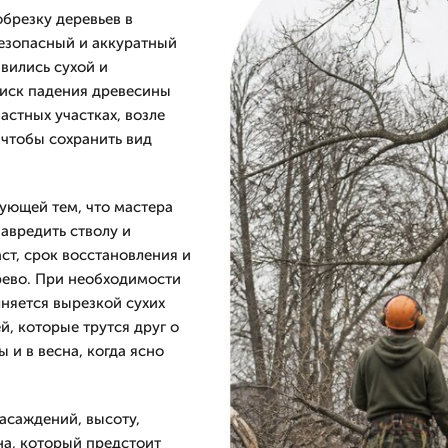
брезку деревьев в
безопасный и аккуратный
явились сухой и
риск падения древесины
астных участках, возле
 чтобы сохранить вид
ующей тем, что мастера
навредить стволу и
ст, срок восстановления и
ерево. При необходимости
лняется вырезкой сухих
, которые трутся друг о
 и в весна, когда ясно
асаждений, высоту,
на, который предстоит