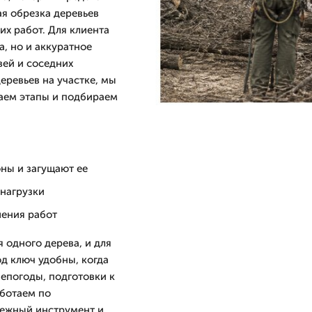
ая обрезка деревьев
х работ. Для клиента
а, но и аккуратное
вей и соседних
еревьев на участке, мы
аем этапы и подбираем
оны и загущают ее
нагрузки
шения работ
 одного дерева, и для
од ключ удобны, когда
непогоды, подготовки к
аботаем по
дежный инструмент и